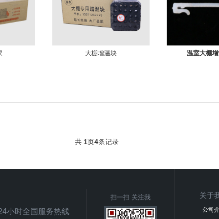
家
大棚增温块
温室大棚增
共
1
页
4
条记录
关于
扫一扫 关注我
公司
24小时全国服务热线