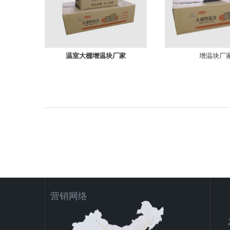
温室大棚增温块厂家
增温块厂
营销网络